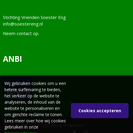
Stichting Vrienden Soester Eng
info@soestereng.nl
Neem
contact
op.
ANBI
Wij gebruiken cookies om u een
betere surfervaring te bieden,
het verkeer op de website te
analyseren, de inhoud van de
website te personaliseren en
Cookies accepteren
om gerichte reclame te tonen.
Lees meer over hoe wij cookies
Copyright 2026 Stichting Vrienden
Developed by Reto
gebruiken in onze
Soester Eng |
Privacy