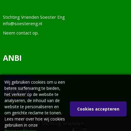
Stichting Vrienden Soester Eng
info@soestereng.nl
Neem
contact
op.
ANBI
Wij gebruiken cookies om u een
betere surfervaring te bieden,
het verkeer op de website te
analyseren, de inhoud van de
website te personaliseren en
Cookies accepteren
om gerichte reclame te tonen.
Lees meer over hoe wij cookies
Copyright 2026 Stichting Vrienden
Developed by Reto
gebruiken in onze
Soester Eng |
Privacy