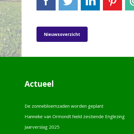
Facebook
Tweet
LinkedIn
Pinterest
E-
Nieuwsoverzicht
Actueel
De zonnebloemzaden worden geplant
Hanneke van Ormondt hield zestiende Englezing
Jaarverslag 2025