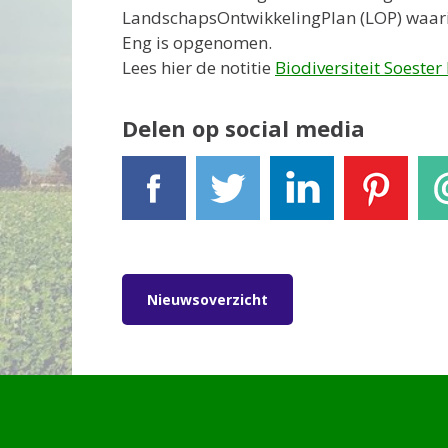
LandschapsOntwikkelingPlan (LOP) waarin 
Eng is opgenomen.
Lees hier de notitie
Biodiversiteit Soester
Delen op social media
Facebook
Tweet
LinkedIn
Pinterest
E-
Nieuwsoverzicht