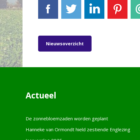
Facebook
Tweet
LinkedIn
Pinterest
E-
Nieuwsoverzicht
Actueel
De zonnebloemzaden worden geplant
Hanneke van Ormondt hield zestiende Englezing